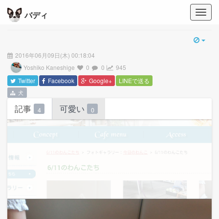
バディ
2016年06月09日(木) 00:18:04
Yoshiko Kaneshige
0
0
945
Twitter
Facebook
Google+
LINEで送る
犬
記事
可愛い
4
0