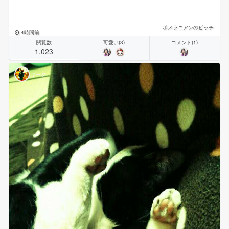
ポメラニアンのピッチ
4時間前
閲覧数
可愛い(3)
コメント(1)
1,023
キータ