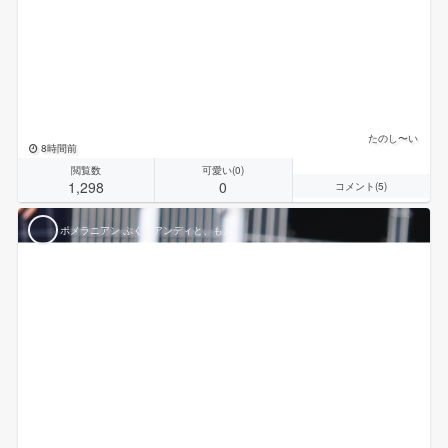
たのし〜い
8時間前
閲覧数
可愛い(0)
1,298
0
コメント(5)
ポメラニアン ぷくとアンディと、もこ