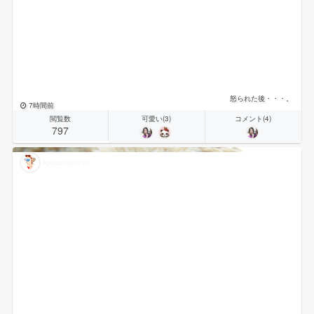
怒られた後・・・。
7時間前
閲覧数
可愛い(3)
コメント(4)
797
Apapa(就活中)